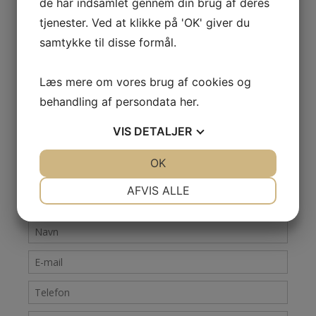
de har indsamlet gennem din brug af deres
tjenester. Ved at klikke på 'OK' giver du
samtykke til disse formål.
Køb brænde i dag – eller
kontakt
Læs mere om vores brug af cookies og
behandling af persondata
her
.
os nu!
VIS
DETALJER
Har du nogle spørgsmål eller en ide til dit næste projekt,
er du velkommen til enten at komme og besøge os, eller
JA
NEJ
OK
JA
NEJ
kontakte os
ved at skrive en mail eller give os et
kald
.
NØDVENDIGE
PRÆFERENCER
AFVIS ALLE
JA
NEJ
JA
NEJ
MARKETING
STATISTIK