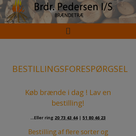
Hop
til
indholdet
BESTILLINGSFORESPØRGSEL
Køb brænde i dag ! Lav en
bestilling!
…Eller ring
20 73 43 44
|
51 80 46 23
Bestilling af flere sorter og