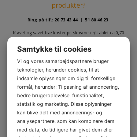
produkter?
Ring på tlf.:
20 73 43 44
|
51 80 46 23
Kløvet og savet træ koster pr. skovmeter(stablet ca.0,70
pr meter), Grantræ fra 500 kr. Løvtræ fra 675 kr inkl.
moms. Skal afhentes ved Jelling.
Samtykke til cookies
Hvis man tager et palletårn på 1,8 kubikmeter svare det
Vi og vores samarbejdspartnere bruger
til 2,57 skovmeter. Da ville et palletårn koste efter vores
teknologier, herunder cookies, til at
pris Grantræ 2,57x500kr = fra 1285 kr. Løvtræ
2,57x675kr = fra 1734,75kr
indsamle oplysninger om dig til forskellige
formål, herunder: Tilpasning af annoncering,
Ønskes ovntørret træ
er alle
bedre brugeroplevelse, funktionalitet,
priser + 225 kr pr. skovrm.
statistik og marketing. Disse oplysninger
kan blive delt med annoncerings- og
Kan også leveres for merpris, prisen aftales ved køb.
analysepartnere, som kan kombinere dem
Ring og få et tilbud på pris. Husk ring i god tid og få
leveret det når det passer bedst.
med data, du tidligere har givet dem eller