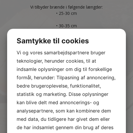
Vi tilbyder brænde i følgende længder:
• 25-30 cm
• 30-35 cm
• 35-40 cm
Samtykke til cookies
• 40-45 cm
Vi og vores samarbejdspartnere bruger
teknologier, herunder cookies, til at
• 45-50 cm.
indsamle oplysninger om dig til forskellige
Ønskes anden længde på brænde, er du velkommen til
formål, herunder: Tilpasning af annoncering,
at kontakte os og høre nærmere om muligheden for
bedre brugeroplevelse, funktionalitet,
dette. 1 skovrummeter svarer til 0,70 stablet rummeter,
statistik og marketing. Disse oplysninger
og 10 skovrummeter svarer rundt regnet til omkring 4
palletårne (4 x 1,8 m3).
kan blive delt med annoncerings- og
Her kan vi tilbyde en besparelse i prisen på mellem 2000-
analysepartnere, som kan kombinere dem
2500 kr. pr. 10 skovrummeter.
med data, du tidligere har givet dem eller
Vores brænde leveres i standardlængerne 25-27 og 27-
de har indsamlet gennem din brug af deres
30 cm, medmindre andet er forudbestilt, og leveres løst