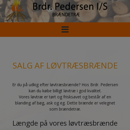
Hop
til
indholdet
SALG AF LØVTRÆSBRÆNDE
Er du på udkig efter løvtræsbrænde? Hos Brdr. Pedersen
kan du købe billigt løvtræ i god kvalitet.
Vores løvtræ er tørt og frisksavet og består af en
blanding af bøg, ask og eg. Dette brænde er velegnet
som brændetræ.
Længde på vores løvtræsbrænde